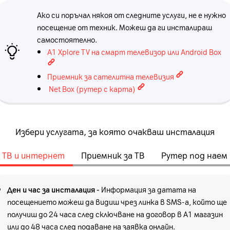
Ако си поръчал някоя от следните услуги, не е нужно
посещение от техник. Можеш да ги инсталираш
самостоятелно.
A1 Xplore TV на смарт телевизор или Android Box
Приемник за сателитна телевизия
Net Box (рутер с карта)
Избери услугата, за която очакваш инсталация
ТВ и интернет
Приемник за ТВ
Рутер под наем
Ден и час за инсталация -
Информация за датата на
посещението можеш да видиш чрез линка в SMS-а, който ще
получиш до 24 часa след сключване на договор в A1 магазин
или до 48 часа след подаване на заявка онлайн.