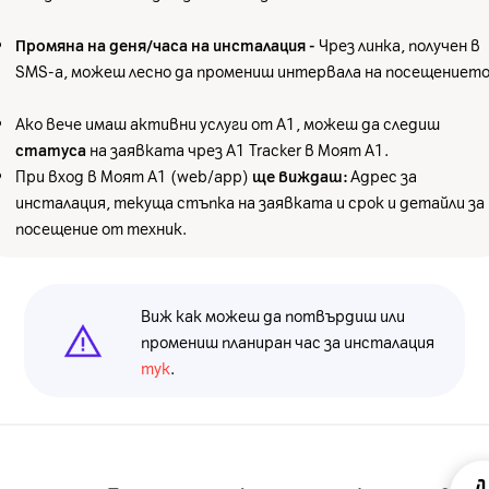
Промяна на деня/часа на инсталация -
Чрез линка, получен в
SMS-а, можеш лесно да промениш интервала на посещението
Ако вече имаш активни услуги от A1, можеш да следиш
статуса
на заявката чрез A1 Tracker в Моят A1.
При вход в Моят A1 (web/app)
ще виждаш:
Адрес за
инсталация, текуща стъпка на заявката и срок и детайли за
посещение от техник.
Виж как можеш да потвърдиш или
промениш планиран час за инсталация
тук
.