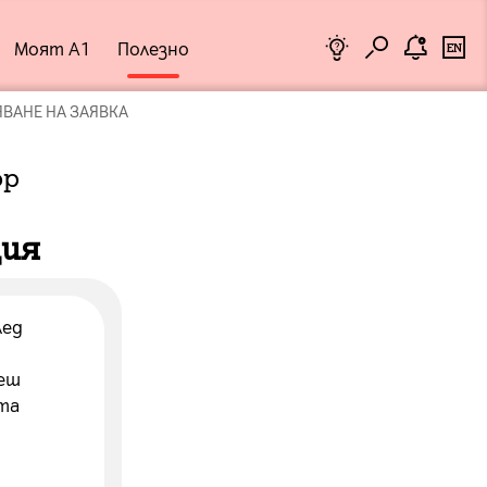
Бизнес
Моят А1
Полезно
Помощник
ВАНЕ НА ЗАЯВКА
ор
ция
лед
деш
та