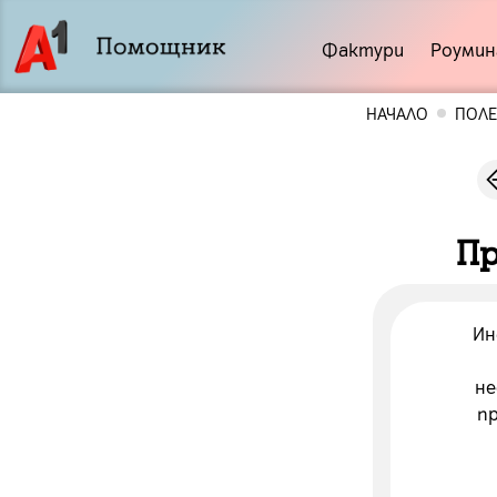
Фактури
Роумин
НАЧАЛО
ПОЛ
Пр
Ин
не
п