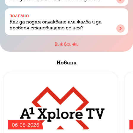
ПОЛЕЗНО
Как да подам оплакване или жалба и да
проверя становището по нея?
Виж всички
Новини
Slide 1 of 4
06-08-2026