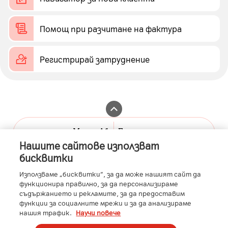
Помощ при разчитане на фактура
Регистрирай затруднение
Моят А1
Бизнес портал
Нашите сайтове използват
A1.bg
А1 бизнес клиенти
бисквитки
Контакти
А1 Бизнес Помощник
Използваме „бисквитки“, за да може нашият сайт да
функционира правилно, за да персонализираме
Общи условия
съдържанието и рекламите, за да предоставим
функции за социалните мрежи и за да анализираме
A1 Austria
A1 Croatia
A1 Serbia
A1 Belarus
A1 Bulgaria
нашия трафик.
Научи повече
A1 Macedonia
A1 Slovenia
A1 Digital