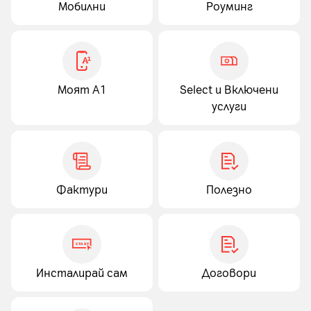
Мобилни
Роуминг
Моят А1
Select и Включени
услуги
Фактури
Полезно
Инсталирай сам
Договори