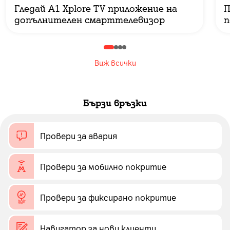
Гледай A1 Xplore TV приложение на
П
допълнителен смарттелевизор
п
Виж всички
Бързи връзки
Провери за авария
Провери за мобилно покритие
Провери за фиксирано покритие
Навигатор за нови клиенти