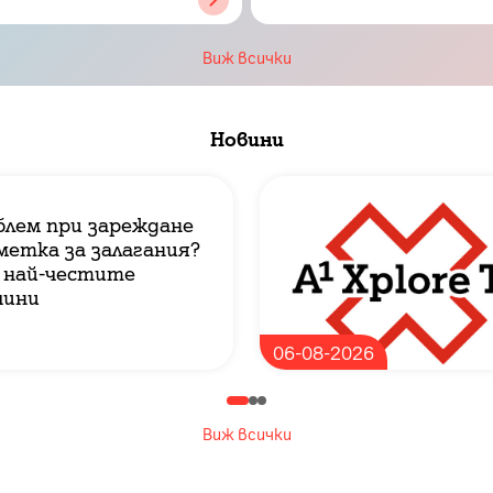
Виж всички
Новини
блем при зареждане
метка за залагания?
 най-честите
чини
06-08-2026
Виж всички