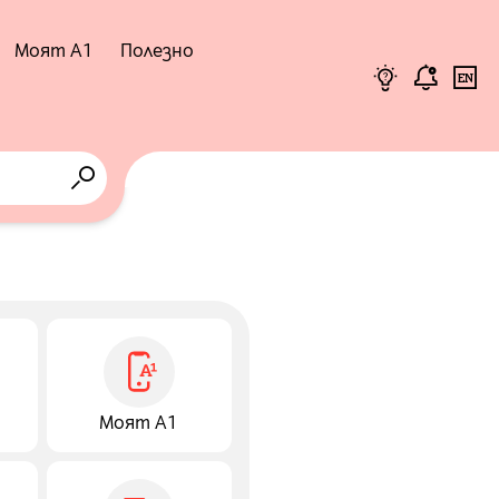
Моят А1
Полезно
Бизнес
Помощник
Моят А1