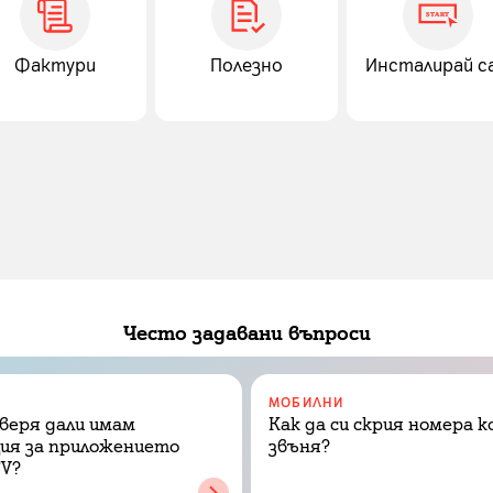
Фактури
Полезно
Инсталирай с
Често задавани въпроси
МОБИЛНИ
оверя дали имам
Как да си скрия номера 
ия за приложението
звъня?
TV?