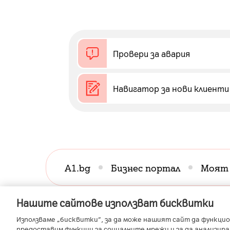
Провери за авария
Навигатор за нови клиенти
A1.bg
Бизнес портал
Моят
A1 Austria
A1 C
Нашите сайтове използват бисквитки
Използваме „бисквитки“, за да може нашият сайт да функцио
предоставим функции за социалните мрежи и за да анализир