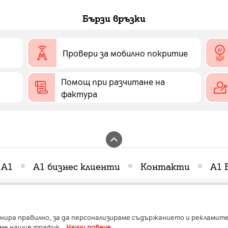
Бързи връзки
Провери за мобилно покритие
Помощ при разчитане на
фактура
 А1
А1 бизнес клиенти
Контакти
А1 
roatia
A1 Serbia
A1 Belarus
A1 Bulgaria
A1 Macedonia
A1 Slo
Member of A1 Group
Copyright ©
2026
А1 България
нира правилно, за да персонализираме съдържанието и рекламите,
аме нашия трафик.
Научи повече