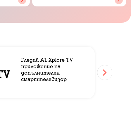
Гледай A1 Xplore TV
приложение на
допълнителен
смарттелевизор
05-08-202