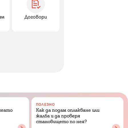
ам
Договори
ПОЛЕЗНО
когато
Как да подам оплакване или
жалба и да проверя
становището по нея?