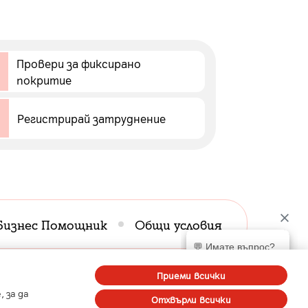
Провери за фиксирано
покритие
Регистрирай затруднение
Бизнес Помощник
Общи условия
venia
A1 Digital
Приеми всички
 за да
Отхвърли всички