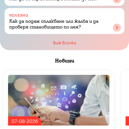
ПОЛЕЗНО
Как да подам оплакване или жалба и да
проверя становището по нея?
Виж всички
Новини
Slide 1 of 4
07-08-2026