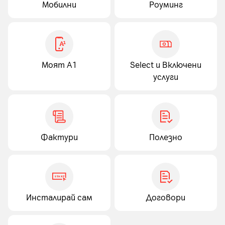
Мобилни
Роуминг
Моят А1
Select и Включени
услуги
Фактури
Полезно
Инсталирай сам
Договори