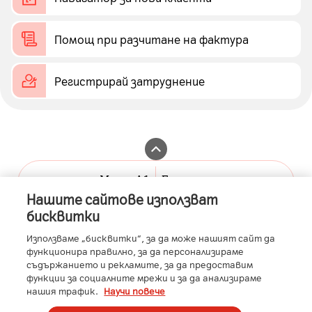
Помощ при разчитане на фактура
Регистрирай затруднение
Моят А1
Бизнес портал
Нашите сайтове използват
A1.bg
А1 бизнес клиенти
бисквитки
Контакти
А1 Бизнес Помощник
Използваме „бисквитки“, за да може нашият сайт да
функционира правилно, за да персонализираме
Общи условия
съдържанието и рекламите, за да предоставим
функции за социалните мрежи и за да анализираме
A1 Austria
A1 Croatia
A1 Serbia
A1 Belarus
A1 Bulgaria
нашия трафик.
Научи повече
A1 Macedonia
A1 Slovenia
A1 Digital