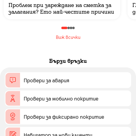
Проблем при зареждане на сметка за
Г
залагания? Ето най-честите причини
д
Виж всички
Бързи връзки
Провери за авария
Провери за мобилно покритие
Провери за фиксирано покритие
Навигатор за нови клиенти