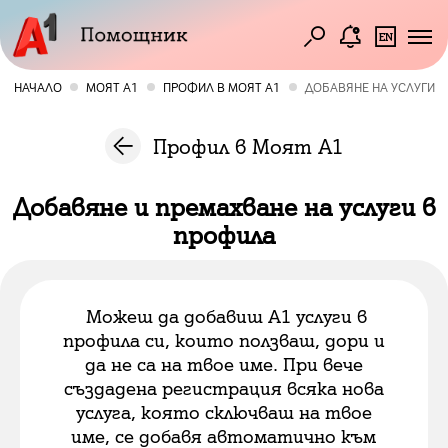
НАЧАЛО
МОЯТ А1
ПРОФИЛ В МОЯТ А1
ДОБАВЯНЕ НА УСЛУГИ
Профил в Моят А1
Добавяне и премахване на услуги в
профила
М
ожеш да добавиш А1 услуги в
профила си, които ползваш, дори и
да не са на твое име. При вече
създадена регистрация всяка нова
услуга, която сключваш на твое
име, се добавя автоматично към