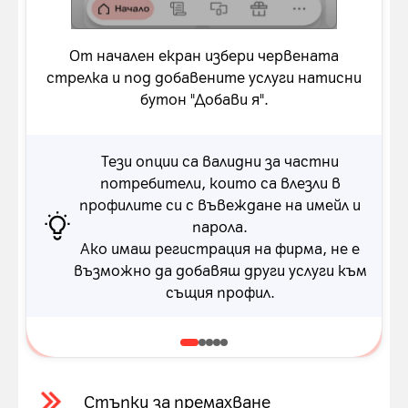
стрелката от падащото меню. След
с
което натисни на бутон "Добави я".
От начален екран избери червената
стрелка и под добавените услуги натисни
Тези опции са валидни за потребители,
бутон "Добави я".
които са влезли в профилите си с
въвеждане на имейл и парола.
Тези опции са валидни за частни
потребители, които са влезли в
профилите си с въвеждане на имейл и
парола.
Ако имаш регистрация на фирма, не е
възможно да добавяш други услуги към
същия профил.
Стъпки за премахване