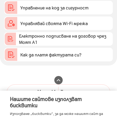
Управление на код за сигурност
Управлявай своята Wi-Fi мрежа
Електронно подписване на договор чрез
Моят А1
Как да платя фактурата си?
Моят А1
Бизнес портал
Нашите сайтове използват
A1.bg
А1 бизнес клиенти
бисквитки
Контакти
А1 Бизнес Помощник
Използваме „бисквитки“, за да може нашият сайт да