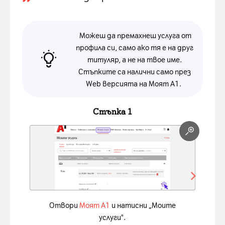
Можеш да премахнеш услуга от
профила си, само ако тя е на друг
титуляр, а не на твое име.
Стъпките са налични само през
Web версията на Моят А1.
Slide 1 of 4
Стъпка 1
Отвори
Моят А1
и натисни „Моите
услуги".
Н