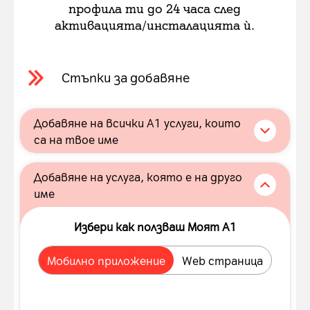
профила ти до 24 часа след
активацията/инсталацията ѝ.
Стъпки за добавяне
Добавяне на всички А1 услуги, които
са на твое име
Избери как ползваш Моят А1
Добавяне на услуга, която е на друго
име
Мобилно приложение
Web страница
Избери как ползваш Моят А1
Slide 1 of 6
Мобилно приложение
Web страница
Стъпка 1
Slide 1 of 5