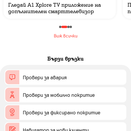
Гледай A1 Xplore TV приложение на
П
допълнителен смарттелевизор
п
Виж всички
Бързи връзки
Провери за авария
Провери за мобилно покритие
Провери за фиксирано покритие
Навигатор за нови клиенти