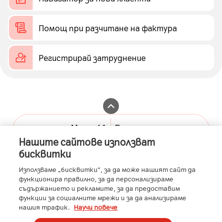
Помощ при разчитане на фактура
Регистрирай затруднение
Моят А1
Бизнес портал
Нашите сайтове използват
A1.bg
А1 бизнес клиенти
бисквитки
Контакти
А1 Бизнес Помощник
Използваме „бисквитки“, за да може нашият сайт да
функционира правилно, за да персонализираме
Общи условия
съдържанието и рекламите, за да предоставим
функции за социалните мрежи и за да анализираме
A1 Austria
A1 Croatia
A1 Serbia
A1 Belarus
A1 Bulgaria
нашия трафик.
Научи повече
A1 Macedonia
A1 Slovenia
A1 Digital