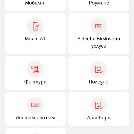
Мобилни
Роуминг
Моят А1
Select и Включени
услуги
Фактури
Полезно
Инсталирай сам
Договори