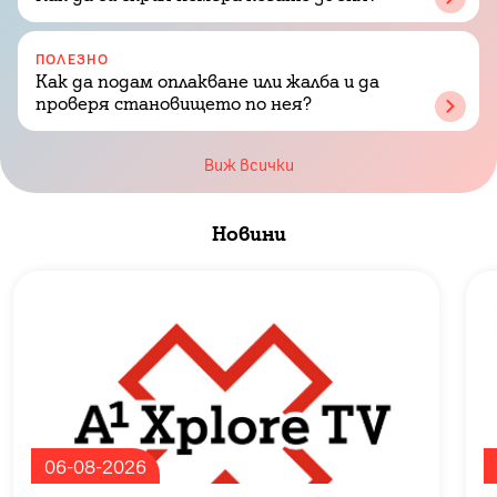
ПОЛЕЗНО
Как да подам оплакване или жалба и да
проверя становището по нея?
Виж всички
Новини
Slide 2 of 4
06-08-2026