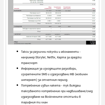
Такси за различни покупки и абонаменти -
например Storytel, Netflix, Карта за градски
транспорт
Информация за изходящите разговори,
изпратените SMS и изразходвани MB (мобилен
интернет) за отчетния период.
Потребление извън пакета - тук виждаш
таксуваното потребление при надвишаване/след
изразходване на включените отстъпки в
тарифния ти план