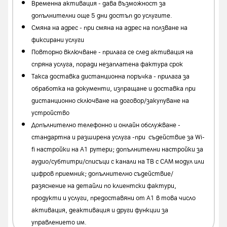
Временна активация - дава възможност за
допълнителни още 5 дни достъп до услугите.
Смяна на адрес - при смяна на адрес на ползване на
фиксирани услуги
Повторно включване - прилага се след активация на
спряна услуга, поради незаплатена фактура срок
Такса доставка дистанционна поръчка - прилага за
обработка на документи, изпращане и доставка при
дистанционно сключване на договор/закупуване на
устройство
Допълнително телефонно и онлайн обслужване -
стандартна и разширена услуга -при съдействие за Wi-
fi настройки на А1 рутери; допълнителни настройки за
аудио/субтитри/списъци с канали на ТВ с CAM модул или
цифров приемник; допълнително съдействие/
разяснение на детайли по клиентски фактури,
продукти и услуги, предоставяни от А1 в това число
активация, деактивация и други функции за
управлението им.