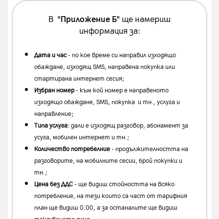
В
"Приложение Б"
ще намериш
информация за:
Дата и час
- по кое време си направил изходящо
обаждане, изходящ SMS, направена покупка или
стартирана интернет сесия;
Избран номер
- към кой номер е направеното
изходящо обаждане, SMS, покупка и тн., услуга и
направление;
Типа услуга
: дали е изходящ разговор, абонамент за
усуга, мобилен интернет и тн.;
Количество потребелние
- продължителността на
разговорите, на мобилните сесии, брой покупки и
тн.;
Цена без ДДС
- ще видиш стойността на всяко
потребление, на тези които са част от тарифния
план ще видиш 0.00, а за останалите ще видиш
таксуваната сума.