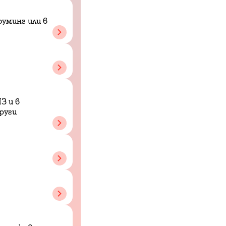
уминг или в
З и в
руги