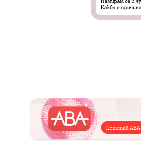
Намирам се в ч
Каква е причин
Попитай АВА