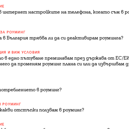
ИЕ
 в интернет настройките на телефона, когато съм в ро
 ЗА РОУМИНГ
а в България трябва ли да си деактивирам роуминга?
ЦИЯ И ВИЖ УСЛОВИЯ
то в едно пътуване преминавам през държава от ЕС/ЕИ
него да променям роуминг плана си или да извършвам д
потреблението в роуминг?
Я РОУМИНГ
 какви отстъпки ползвам в роуминг?
ИЕ