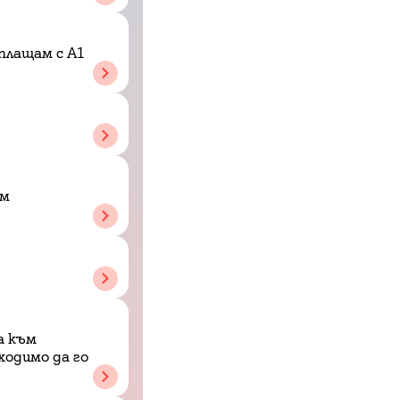
аплащам с A1
ам
а към
ходимо да го