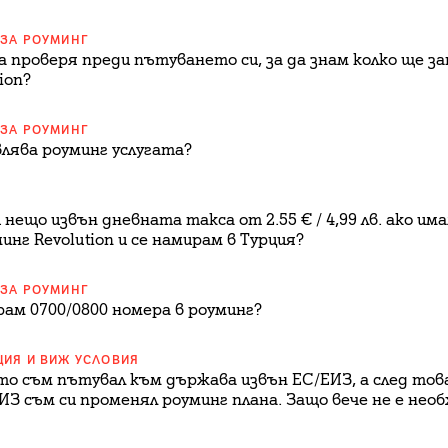
 ЗА РОУМИНГ
а проверя преди пътуването си, за да знам колко ще з
ion?
 ЗА РОУМИНГ
лява роуминг услугата?
нещо извън дневната такса от 2.55 € / 4,99 лв. ако им
нг Revolution и се намирам в Турция?
 ЗА РОУМИНГ
рам 0700/0800 номера в роуминг?
ЦИЯ И ВИЖ УСЛОВИЯ
то съм пътувал към държава извън ЕС/ЕИЗ, а след тов
ИЗ съм си променял роуминг плана. Защо вече не е необ