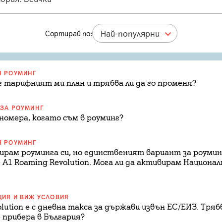
Най-популярни
Сортирай по:
Я РОУМИНГ
г тарифният ми план и трябва ли да го променя?
 ЗА РОУМИНГ
 номера, когато съм в роуминг?
Я РОУМИНГ
ирам роуминга си, но единственият вариант за роумин
A1 Roaming Revolution. Мога ли да активирам Национал
ЦИЯ И ВИЖ УСЛОВИЯ
lution е с дневна такса за държави извън ЕС/ЕИЗ. Трябв
е прибера в България?