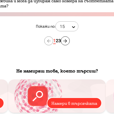
ужбина и мога да избирам само номера на съответната
ата?
15
Покажи по:
1
2
3
Не намираш това, което търсиш?
Намери в търсачката