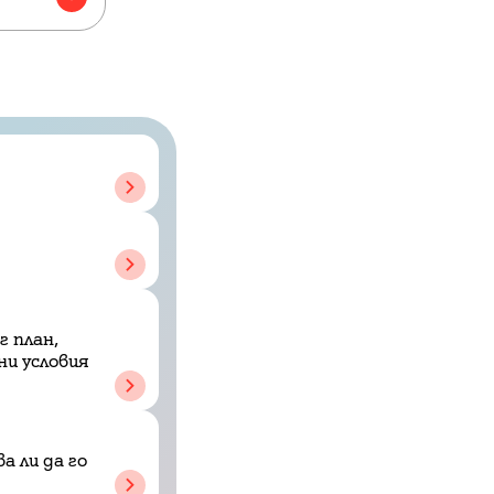
г план,
ни условия
а ли да го