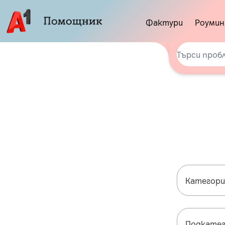
Фактури
Роумин
Категори
Подкатег