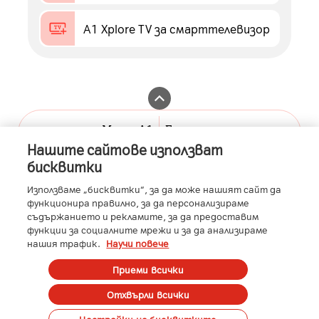
A1 Xplore TV за смарттелевизор
Моят А1
Бизнес портал
Нашите сайтове използват
A1.bg
А1 бизнес клиенти
бисквитки
Контакти
А1 Бизнес Помощник
Използваме „бисквитки“, за да може нашият сайт да
функционира правилно, за да персонализираме
Общи условия
съдържанието и рекламите, за да предоставим
функции за социалните мрежи и за да анализираме
A1 Austria
A1 Croatia
A1 Serbia
A1 Belarus
A1 Bulgaria
нашия трафик.
Научи повече
A1 Macedonia
A1 Slovenia
A1 Digital
Member of A1 Group
Приеми всички
Copyright ©
2026
А1 България
Отхвърли всички