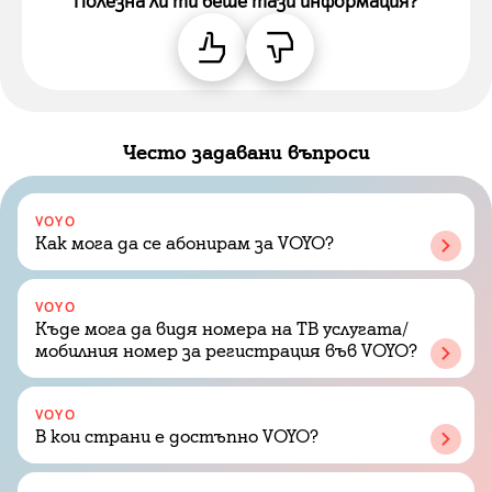
Полезна ли ти беше тази информация?
Често задавани въпроси
VOYO
Как мога да се абонирам за VOYO?
VOYO
Къде мога да видя номера на ТВ услугата/
Влез в приложението на VOYO и натисни
мобилния номер за регистрация във VOYO?
профил иконата горе вдясно.
Влез в приложението на VOYO и натисни
VOYO
В кои страни е достъпно VOYO?
профил иконата горе вдясно.