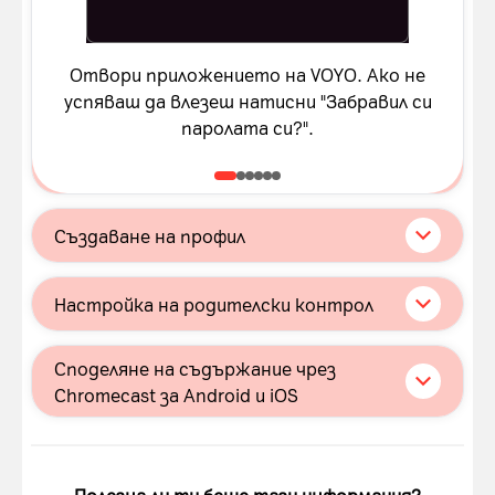
Отвори приложението на VOYO. Ако не
успяваш да влезеш натисни "Забравил си
паролата си?".
Създаване на профил
Slide 1 of 3
Стъпка 1
Настройка на родителски контрол
Slide 1 of 5
Стъпка 1
Споделяне на съдържание чрез
Chromecast за Android и iOS
Slide 1 of 4
Стъпка 1