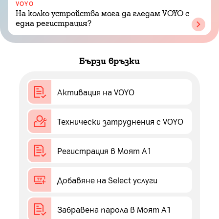
Избери предаване, което желаеш да
VOYO
​На колко устройства мога да гледам VOYO с
гледаш и натисни бутона за "Cast" горе
една регистрация?
вядсно.
Бързи връзки
Активация на VOYO
Технически затруднения с VOYO
Регистрация в Моят А1
Добавяне на Select услуги
Забравена парола в Моят А1