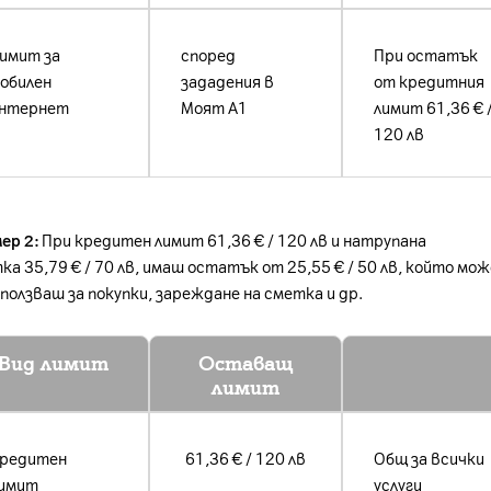
имит за
според
При остатък
обилен
зададения в
от кредитния
нтернет
Моят А1
лимит 61,36 € 
120 лв
ер 2:
При к
редитен лимит 61,36 € / 120 лв и натрупана
ка 35,79 € / 70 лв, имаш остатък от 25,55 € / 50 лв, който мо
зползваш за покупки, зареждане на сметка и др.
Вид лимит
Оставащ
лимит
редитен
61,36 € / 120 лв
Общ за всички
имит
услуги