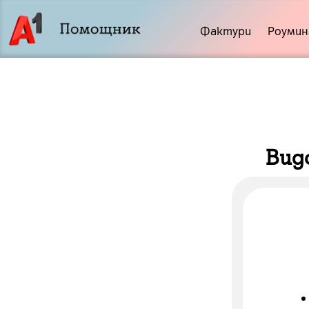
Фактури
Роумин
Вид