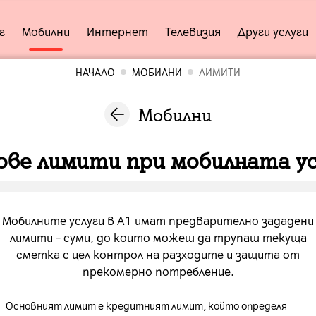
г
Мобилни
Интернет
Телевизия
Други услуги
НАЧАЛО
МОБИЛНИ
ЛИМИТИ
Мобилни
ове лимити при мобилната ус
Мобилните услуги в А1 имат предварително зададени
лимити – суми, до които можеш да трупаш текуща
сметка с цел контрол на разходите и защита от
прекомерно потребление.
Основният лимит е кредитният лимит, който определя