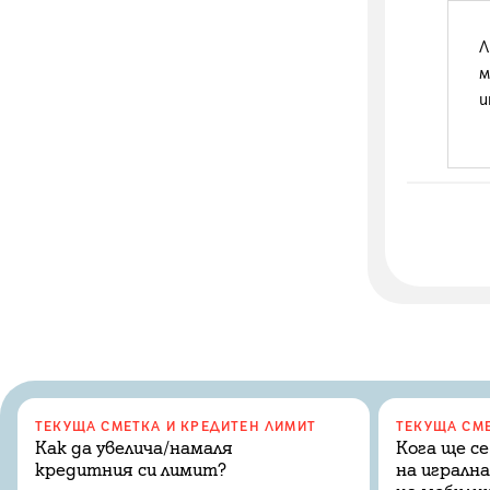
Л
м
и
ТЕКУЩА СМЕТКА И КРЕДИТЕН ЛИМИТ
ТЕКУЩА СМЕ
Как да увелича/намаля
Кога ще с
кредитния си лимит?
на игралн