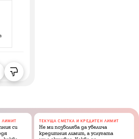
а
Н ЛИМИТ
ТЕКУЩА СМЕТКА И КРЕДИТЕН ЛИМИТ
тния си
Не ми позволява да увелича
едя
кредитния лимит, а услугата