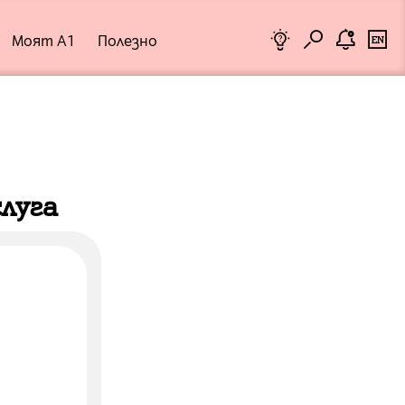
Бизнес
Моят А1
Полезно
Помощник
луга