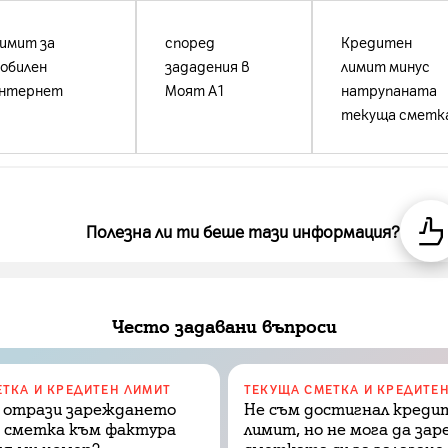
имит за
според
Кредитен
обилен
зададения в
лимит минус
нтернет
Моят А1
натрупаната
текуща сметк
Полезна ли ти беше тази информация?
Често задавани въпроси
ТКА И КРЕДИТЕН ЛИМИТ
ТЕКУЩА СМЕТКА И КРЕДИТЕ
е отрази зареждането
Не съм достигнал креди
а сметка към фактура
лимит, но не мога да зар