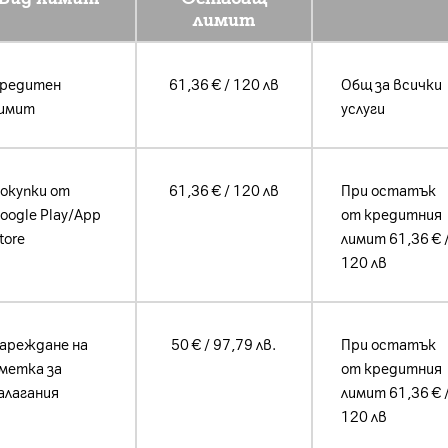
лимит
редитен
61,36 € / 120 лв
Общ за всички
имит
услуги
окупки от
61,36 € / 120 лв
При остатък
oogle Play/App
от кредитния
tore
лимит 61,36 € 
120 лв
ареждане на
50 € / 97,79 лв.
При остатък
метка за
от кредитния
алагания
лимит 61,36 € 
120 лв