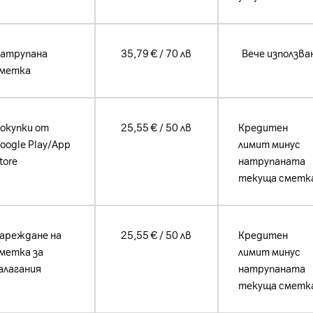
атрупана
35,79 € / 70 лв
Вече използва
метка
окупки от
25,55 € / 50 лв
Кредитен
oogle Play/App
лимит минус
tore
натрупаната
текуща сметк
ареждане на
25,55 € / 50 лв
Кредитен
метка за
лимит минус
алагания
натрупаната
текуща сметк